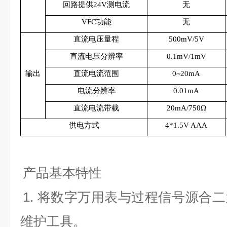
回路提供24V测电流
无
VFC功能
无
直流电压量程
500mV/5V
直流电压分辨率
0.1mV/1mV
输出
直流电流范围
0~20mA
电流分辨率
0.01mA
直流电流带载
20mA/750Ω
供电方式
4*1.5V AAA
产品基本特性
1. 将数字万用表与过程信号源合
维护工具。