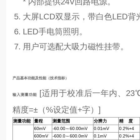
* 内部提供24V回路电源。
5. 大屏LCD双显示，带白色LED背
6. LED手电筒照明。
7. 用户可选配大吸力磁性挂带。
产品基本功能及性能（技术指标）
[适用于校准后一年内、23℃±
输入测量功能
精度=±（%设定值+字）]
测量功能
量程
测量范围
分辨力
精 度
60mV
-60.00～60.00mV
0.01mV
0.2%+4
600mV
-600.0～600.0mV
0.1mV
0.2%+4