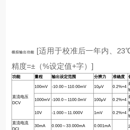
[适用于校准后一年内、23℃±
模拟输出功能
精度=±（%设定值+字）]
功能
量程
输出设定范围
分辨力
准确度
100mV
-10.00～110.00mV
10μV
0.2%+4
直流电压
1000mV
-100.0～1100.0mV
100μV
0.2%+4
DCV
10V
-1.000～11.000V
1mV
0.2%+4
直流电流
30mA
0.000～33.000mA
0.001mA
DCI