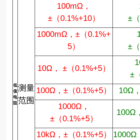
100mΩ
，
±
（
0.1%+10
）
±
1000mΩ
，
±
（
0.1%+
5
）
±
1
10Ω
，
±
（
0.1%+5
）
±
低
测
量
100Ω
，
±
（
0.1%+5
）
10Ω
值
电
范围
阻
1000Ω
，
100Ω
±
（
0.1%+5
）
10kΩ
，
±
（
0.1%+5
）
1000Ω